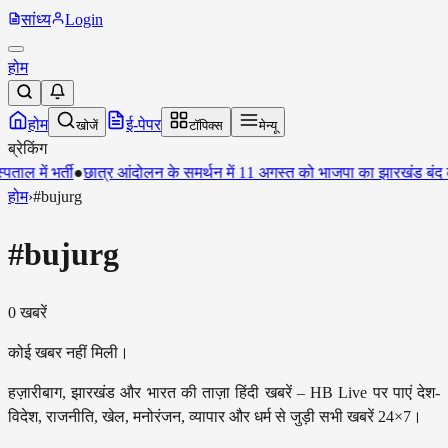
सांध्य
Login
होम
होम
ई-पेपर
खोजें
टॉपिक्स
मेन्यू
ब्रेकिंग
र्ती
●
छात्र आंदोलन के समर्थन में 11 अगस्त को भाजपा का झारखंड बंद का ऐलान
होम
›
#
bujurg
#
bujurg
0
खबरें
कोई खबर नहीं मिली।
हज़ारीबाग, झारखंड और भारत की ताज़ा हिंदी खबरें – HB Live पर पाएं देश-
विदेश, राजनीति, खेल, मनोरंजन, व्यापार और धर्म से जुड़ी सभी खबरें 24×7।